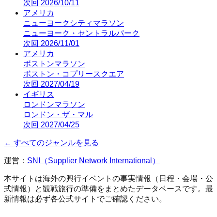
次回
2026/10/11
アメリカ
ニューヨークシティマラソン
ニューヨーク
・
セントラルパーク
次回
2026/11/01
アメリカ
ボストンマラソン
ボストン
・
コプリースクエア
次回
2027/04/19
イギリス
ロンドンマラソン
ロンドン
・
ザ・マル
次回
2027/04/25
← すべてのジャンルを見る
運営：
SNI（Supplier Network International）
本サイトは海外の興行イベントの事実情報（日程・会場・公
式情報）と観戦旅行の準備をまとめたデータベースです。最
新情報は必ず各公式サイトでご確認ください。