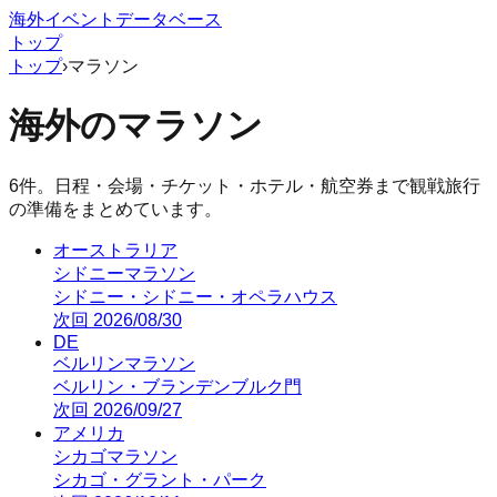
海外イベントデータベース
トップ
トップ
›
マラソン
海外の
マラソン
6
件。日程・会場・チケット・ホテル・航空券まで観戦旅行
の準備をまとめています。
オーストラリア
シドニーマラソン
シドニー
・
シドニー・オペラハウス
次回
2026/08/30
DE
ベルリンマラソン
ベルリン
・
ブランデンブルク門
次回
2026/09/27
アメリカ
シカゴマラソン
シカゴ
・
グラント・パーク