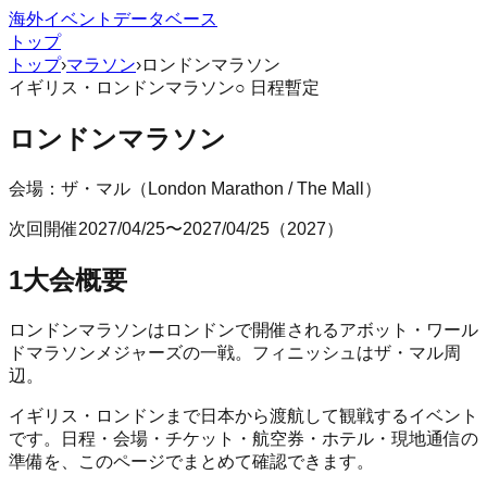
海外イベントデータベース
トップ
トップ
›
マラソン
›
ロンドンマラソン
イギリス
・
ロンドン
マラソン
○ 日程暫定
ロンドンマラソン
会場：
ザ・マル
（
London Marathon / The Mall
）
次回開催
2027/04/25
〜
2027/04/25
（
2027
）
1
大会概要
ロンドンマラソンはロンドンで開催されるアボット・ワール
ドマラソンメジャーズの一戦。フィニッシュはザ・マル周
辺。
イギリス
・
ロンドン
まで日本から渡航して観戦するイベント
です。日程・会場・チケット・航空券・ホテル・現地通信の
準備を、このページでまとめて確認できます。