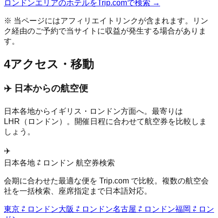
ロンドン
エリアのホテルをTrip.comで検索 →
※ 当ページにはアフィリエイトリンクが含まれます。リン
ク経由のご予約で当サイトに収益が発生する場合がありま
す。
4
アクセス・移動
✈️ 日本からの航空便
日本各地から
イギリス
・
ロンドン
方面へ。最寄りは
LHR（ロンドン）
。開催日程に合わせて航空券を比較しま
しょう。
✈️
日本各地 ⇄
ロンドン
航空券検索
会期に合わせた最適な便を Trip.com で比較。複数の航空会
社を一括検索、座席指定まで日本語対応。
東京
⇄
ロンドン
大阪
⇄
ロンドン
名古屋
⇄
ロンドン
福岡
⇄
ロン