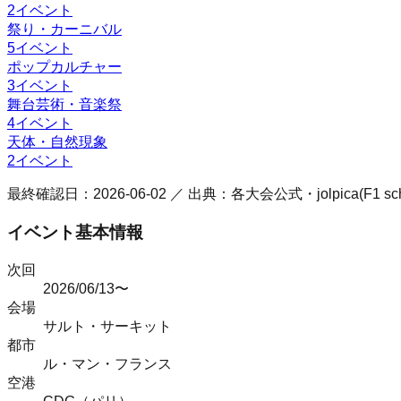
2
イベント
祭り・カーニバル
5
イベント
ポップカルチャー
3
イベント
舞台芸術・音楽祭
4
イベント
天体・自然現象
2
イベント
最終確認日：
2026-06-02
／ 出典：各大会公式・jolpica(F1 
イベント基本情報
次回
2026/06/13〜
会場
サルト・サーキット
都市
ル・マン
・
フランス
空港