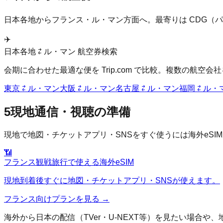
日本各地から
フランス
・
ル・マン
方面へ。最寄りは
CDG（
✈️
日本各地 ⇄
ル・マン
航空券検索
会期に合わせた最適な便を Trip.com で比較。複数の航
東京
⇄
ル・マン
大阪
⇄
ル・マン
名古屋
⇄
ル・マン
福岡
⇄
ル・
5
現地通信・視聴の準備
現地で地図・チケットアプリ・SNSをすぐ使うには海外eS
📶
フランス
観戦旅行で使える海外eSIM
現地到着後すぐに地図・チケットアプリ・SNSが使えます。
フランス
向けプランを見る →
海外から日本の配信（TVer・U-NEXT等）を見たい場合や