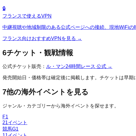
🔒
フランス
で使えるVPN
中継視聴や地域制限のある公式ページへの接続、現地WiFiの
フランス
向けおすすめVPNを見る →
6
チケット・観戦情報
公式チケット販売：
ル・マン24時間レース
公式 →
発売開始日・価格帯は確定後に掲載します。チケットは早期
7
他の海外イベントを見る
ジャンル・カテゴリーから海外イベントを探せます。
F1
21
イベント
競馬G1
11
イベント