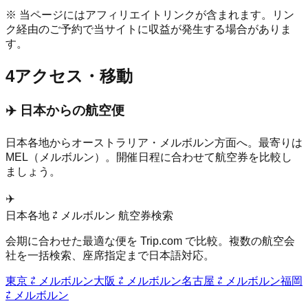
※ 当ページにはアフィリエイトリンクが含まれます。リン
ク経由のご予約で当サイトに収益が発生する場合がありま
す。
4
アクセス・移動
✈️ 日本からの航空便
日本各地から
オーストラリア
・
メルボルン
方面へ。最寄りは
MEL（メルボルン）
。開催日程に合わせて航空券を比較し
ましょう。
✈️
日本各地 ⇄
メルボルン
航空券検索
会期に合わせた最適な便を Trip.com で比較。複数の航空会
社を一括検索、座席指定まで日本語対応。
東京
⇄
メルボルン
大阪
⇄
メルボルン
名古屋
⇄
メルボルン
福岡
⇄
メルボルン