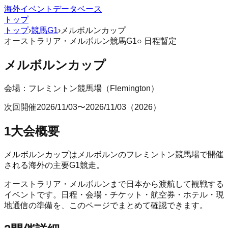
海外イベントデータベース
トップ
トップ
›
競馬G1
›
メルボルンカップ
オーストラリア
・
メルボルン
競馬G1
○ 日程暫定
メルボルンカップ
会場：
フレミントン競馬場
（
Flemington
）
次回開催
2026/11/03
〜
2026/11/03
（
2026
）
1
大会概要
メルボルンカップはメルボルンのフレミントン競馬場で開催
される海外の主要G1競走。
オーストラリア
・
メルボルン
まで日本から渡航して観戦する
イベントです。日程・会場・チケット・航空券・ホテル・現
地通信の準備を、このページでまとめて確認できます。