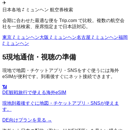
✈️
日本各地 ⇄
ミュンヘン
航空券検索
会期に合わせた最適な便を Trip.com で比較。複数の航空会
社を一括検索、座席指定まで日本語対応。
東京
⇄
ミュンヘン
大阪
⇄
ミュンヘン
名古屋
⇄
ミュンヘン
福岡
⇄
ミュンヘン
5
現地通信・視聴の準備
現地で地図・チケットアプリ・SNSをすぐ使うには海外
eSIMが便利です。到着後すぐにネット接続できます。
📶
DE
観戦旅行で使える海外eSIM
現地到着後すぐに地図・チケットアプリ・SNSが使えま
す。
DE
向けプランを見る →