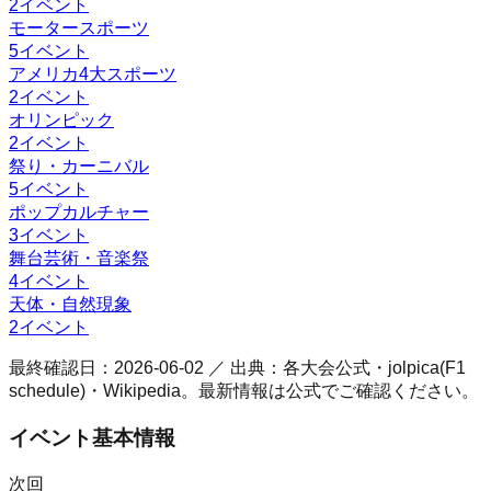
2
イベント
モータースポーツ
5
イベント
アメリカ4大スポーツ
2
イベント
オリンピック
2
イベント
祭り・カーニバル
5
イベント
ポップカルチャー
3
イベント
舞台芸術・音楽祭
4
イベント
天体・自然現象
2
イベント
最終確認日：
2026-06-02
／ 出典：各大会公式・jolpica(F1
schedule)・Wikipedia。最新情報は公式でご確認ください。
イベント基本情報
次回