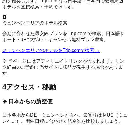
約を推奨します。Trip.com なら日本語・日本円で会場周辺
ホテルを直接検索・予約できます。
🏨
ミュンヘン
エリアのホテル検索
会期に合わせた最安値プランを Trip.com で検索。日本語サ
ポート・JPY支払い・キャンセル無料プラン豊富。
ミュンヘン
エリアのホテルをTrip.comで検索 →
※ 当ページにはアフィリエイトリンクが含まれます。リン
ク経由のご予約で当サイトに収益が発生する場合がありま
す。
4
アクセス・移動
✈️ 日本からの航空便
日本各地から
DE
・
ミュンヘン
方面へ。最寄りは
MUC（ミュ
ンヘン）
。開催日程に合わせて航空券を比較しましょう。