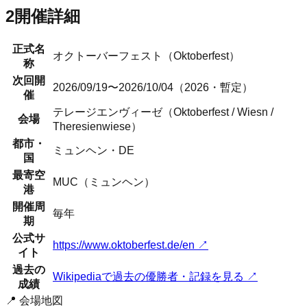
2
開催詳細
正式名
オクトーバーフェスト
（
Oktoberfest
）
称
次回開
2026/09/19〜2026/10/04（2026・暫定）
催
テレージエンヴィーゼ（Oktoberfest / Wiesn /
会場
Theresienwiese）
都市・
ミュンヘン
・
DE
国
最寄空
MUC（ミュンヘン）
港
開催周
毎年
期
公式サ
https://www.oktoberfest.de/en
↗
イト
過去の
Wikipediaで過去の優勝者・記録を見る ↗
成績
📍 会場地図