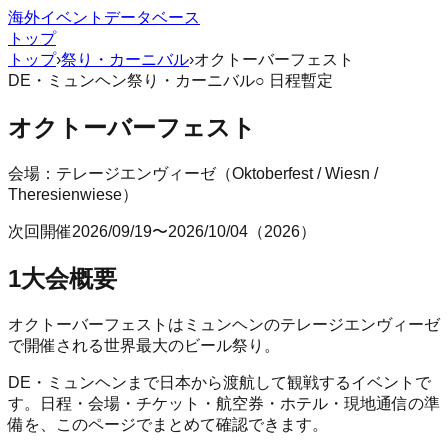
海外イベントデータベース
トップ
トップ
›
祭り・カーニバル
›
オクトーバーフェスト
DE
・
ミュンヘン
祭り・カーニバル
○ 日程暫定
オクトーバーフェスト
会場：
テレージエンヴィーゼ
（
Oktoberfest / Wiesn /
Theresienwiese
）
次回開催
2026/09/19
〜
2026/10/04
（
2026
）
1
大会概要
オクトーバーフェストはミュンヘンのテレージエンヴィーゼ
で開催される世界最大のビール祭り。
DE
・
ミュンヘン
まで日本から渡航して観戦するイベントで
す。日程・会場・チケット・航空券・ホテル・現地通信の準
備を、このページでまとめて確認できます。