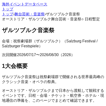
海外イベントデータベース
トップ
トップ
›
舞台芸術・音楽祭
›
ザルツブルク音楽祭
オーストリア
・
ザルツブルク
舞台芸術・音楽祭
○ 日程暫定
ザルツブルク音楽祭
会場：
祝祭劇場群（ザルツブルク）
（
Salzburg Festival /
Salzburger Festspiele
）
次回開催
2026/07/17
〜
2026/08/30
（
2026
）
1
大会概要
ザルツブルク音楽祭は祝祭劇場群で開催される世界最高峰の
クラシック音楽・オペラの祭典。
オーストリア
・
ザルツブルク
まで日本から渡航して観戦する
イベントです。日程・会場・チケット・航空券・ホテル・現
地通信の準備を、このページでまとめて確認できます。