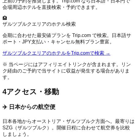
上前の予約を推奨します。Trip.com なら日本語・日本円で
会場周辺ホテルを直接検索・予約できます。
🏨
ザルツブルク
エリアのホテル検索
会期に合わせた最安値プランを Trip.com で検索。日本語サ
ポート・JPY支払い・キャンセル無料プラン豊富。
ザルツブルク
エリアのホテルをTrip.comで検索 →
※ 当ページにはアフィリエイトリンクが含まれます。リン
ク経由のご予約で当サイトに収益が発生する場合がありま
す。
4
アクセス・移動
✈️ 日本からの航空便
日本各地から
オーストリア
・
ザルツブルク
方面へ。最寄りは
SZG（ザルツブルク）
。開催日程に合わせて航空券を比較
しましょう。