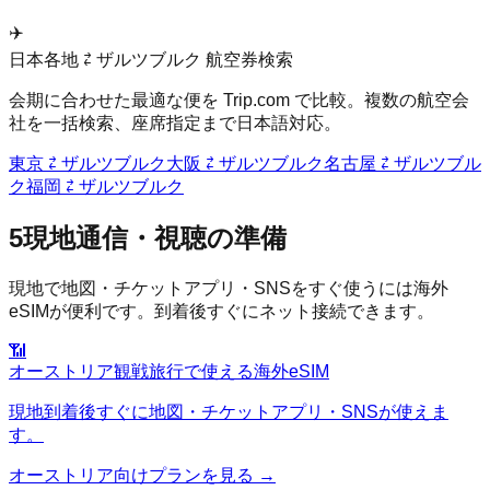
✈️
日本各地 ⇄
ザルツブルク
航空券検索
会期に合わせた最適な便を Trip.com で比較。複数の航空会
社を一括検索、座席指定まで日本語対応。
東京
⇄
ザルツブルク
大阪
⇄
ザルツブルク
名古屋
⇄
ザルツブル
ク
福岡
⇄
ザルツブルク
5
現地通信・視聴の準備
現地で地図・チケットアプリ・SNSをすぐ使うには海外
eSIMが便利です。到着後すぐにネット接続できます。
📶
オーストリア
観戦旅行で使える海外eSIM
現地到着後すぐに地図・チケットアプリ・SNSが使えま
す。
オーストリア
向けプランを見る →