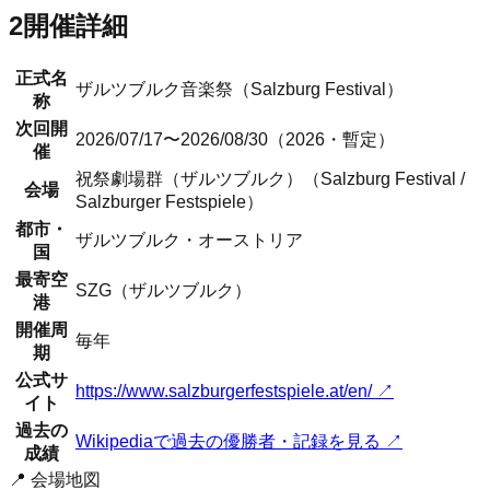
2
開催詳細
正式名
ザルツブルク音楽祭
（
Salzburg Festival
）
称
次回開
2026/07/17〜2026/08/30（2026・暫定）
催
祝祭劇場群（ザルツブルク）（Salzburg Festival /
会場
Salzburger Festspiele）
都市・
ザルツブルク
・
オーストリア
国
最寄空
SZG（ザルツブルク）
港
開催周
毎年
期
公式サ
https://www.salzburgerfestspiele.at/en/
↗
イト
過去の
Wikipediaで過去の優勝者・記録を見る ↗
成績
📍 会場地図