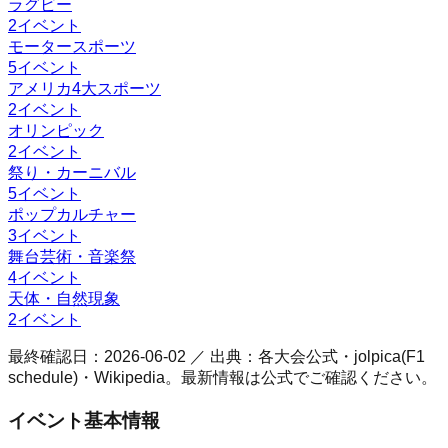
ラグビー
2
イベント
モータースポーツ
5
イベント
アメリカ4大スポーツ
2
イベント
オリンピック
2
イベント
祭り・カーニバル
5
イベント
ポップカルチャー
3
イベント
舞台芸術・音楽祭
4
イベント
天体・自然現象
2
イベント
最終確認日：
2026-06-02
／ 出典：各大会公式・jolpica(F1
schedule)・Wikipedia。最新情報は公式でご確認ください。
イベント基本情報