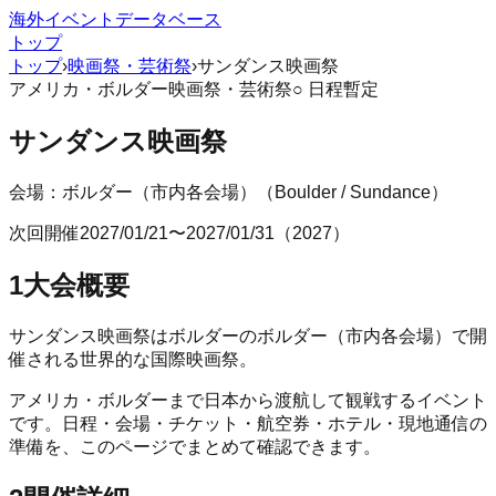
海外イベントデータベース
トップ
トップ
›
映画祭・芸術祭
›
サンダンス映画祭
アメリカ
・
ボルダー
映画祭・芸術祭
○ 日程暫定
サンダンス映画祭
会場：
ボルダー（市内各会場）
（
Boulder / Sundance
）
次回開催
2027/01/21
〜
2027/01/31
（
2027
）
1
大会概要
サンダンス映画祭はボルダーのボルダー（市内各会場）で開
催される世界的な国際映画祭。
アメリカ
・
ボルダー
まで日本から渡航して観戦するイベント
です。日程・会場・チケット・航空券・ホテル・現地通信の
準備を、このページでまとめて確認できます。