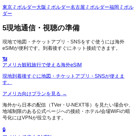
東京
⇄
ボルダー
大阪
⇄
ボルダー
名古屋
⇄
ボルダー
福岡
⇄
ボル
ダー
5
現地通信・視聴の準備
現地で地図・チケットアプリ・SNSをすぐ使うには海外
eSIMが便利です。到着後すぐにネット接続できます。
📶
アメリカ
観戦旅行で使える海外eSIM
現地到着後すぐに地図・チケットアプリ・SNSが使えま
す。
アメリカ
向けプランを見る →
海外から日本の配信（TVer・U-NEXT等）を見たい場合や、
地域制限のある公式ページへの接続・ホテル/会場WiFiの暗
号化にはVPNが役立ちます。
🔒