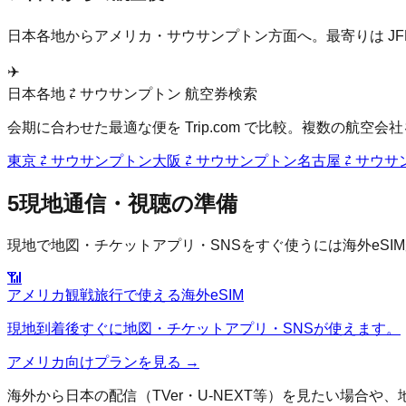
日本各地から
アメリカ
・
サウサンプトン
方面へ。最寄りは
J
✈️
日本各地 ⇄
サウサンプトン
航空券検索
会期に合わせた最適な便を Trip.com で比較。複数の航
東京
⇄
サウサンプトン
大阪
⇄
サウサンプトン
名古屋
⇄
サウサ
5
現地通信・視聴の準備
現地で地図・チケットアプリ・SNSをすぐ使うには海外eS
📶
アメリカ
観戦旅行で使える海外eSIM
現地到着後すぐに地図・チケットアプリ・SNSが使えます。
アメリカ
向けプランを見る →
海外から日本の配信（TVer・U-NEXT等）を見たい場合や