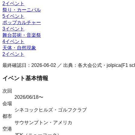
2
イベント
祭り・カーニバル
5
イベント
ポップカルチャー
3
イベント
舞台芸術・音楽祭
4
イベント
天体・自然現象
2
イベント
最終確認日：
2026-06-02
／ 出典：各大会公式・jolpica(F1 
イベント基本情報
次回
2026/06/18〜
会場
シネコックヒルズ・ゴルフクラブ
都市
サウサンプトン
・
アメリカ
空港