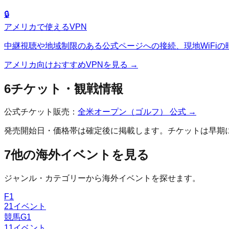
🔒
アメリカ
で使えるVPN
中継視聴や地域制限のある公式ページへの接続、現地WiFiの
アメリカ
向けおすすめVPNを見る →
6
チケット・観戦情報
公式チケット販売：
全米オープン（ゴルフ）
公式 →
発売開始日・価格帯は確定後に掲載します。チケットは早期
7
他の海外イベントを見る
ジャンル・カテゴリーから海外イベントを探せます。
F1
21
イベント
競馬G1
11
イベント