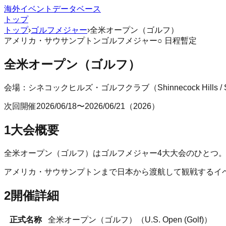
海外イベントデータベース
トップ
トップ
›
ゴルフメジャー
›
全米オープン（ゴルフ）
アメリカ
・
サウサンプトン
ゴルフメジャー
○ 日程暫定
全米オープン（ゴルフ）
会場：
シネコックヒルズ・ゴルフクラブ
（
Shinnecock Hills 
次回開催
2026/06/18
〜
2026/06/21
（
2026
）
1
大会概要
全米オープン（ゴルフ）はゴルフメジャー4大大会のひとつ。
アメリカ
・
サウサンプトン
まで日本から渡航して観戦するイ
2
開催詳細
正式名称
全米オープン（ゴルフ）
（
U.S. Open (Golf)
）